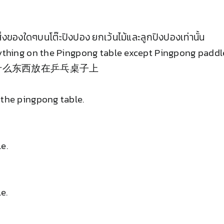
ิ่งของใดๆบนโต๊ะปิงปอง ยกเว้นไม้และลูกปิงปองเท่านั้น
nything on the Pingpong table except Pingpong paddle
什么东西放在乒乓桌子上
 the pingpong table.
e.
e.