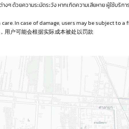
ต่างๆ ด้วยความระมัดระวัง หากเกิดความเสียหาย ผู้ใช้บริการ
care. In case of damage, users may be subject to a f
坏，用户可能会根据实际成本被处以罚款