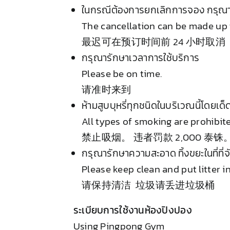
ในกรณีต้องการยกเลิกการจอง กรุณาแจ
The cancellation can be made up 
最迟可在预订时间前 24 小时取消
กรุณารักษาเวลาการใช้บริการ
Please be on time.
请准时来到
ห้ามสูบบุหรี่ทุกชนิดในบริเวณนี้โดยเ
All types of smoking are prohibite
禁止吸烟。 违者罚款 2,000 泰铢
กรุณารักษาความสะอาด ทิ้งขยะในที่ที่จ
Please keep clean and put litter in
请保持清洁 垃圾请丢进垃圾桶
ระเบียบการใช้งานห้องปิงปอง
Using Pingpong Gym