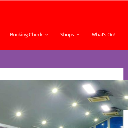
Booking Check
Shops
What’s On!