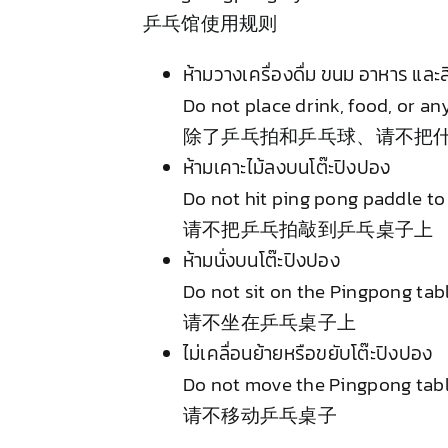
乒乓馆使用规则
ห้ามวางเครื่องดื่ม ขนม อาหาร และส
Do not place drink, food, or a
除了乒乓拍和乒乓球、请不把
ห้ามเคาะไม้ลงบนโต๊ะปิงปอง
Do not hit ping pong paddle to
请不把乒乓拍敲到乒乓桌子上
ห้ามนั่งบนโต๊ะปิงปอง
Do not sit on the Pingpong tabl
请不坐在乒乓桌子上
ไม่เคลื่อนย้ายหรือขยับโต๊ะปิงปอง
Do not move the Pingpong tabl
请不移动乒乓桌子