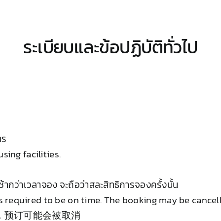
ระเบียบและข้อปฏิบัติทั่วไป
าร
ing facilities.
้ากว่าเวลาจอง จะถือว่าสละสิทธิการจองครั้งนั้น
equired to be on time. The booking may be cancelled
，预订可能会被取消