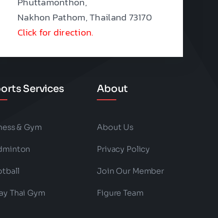
Phuttamonthon,
Nakhon Pathom, Thailand 73170
Click for direction.
orts Services
About
tness & Gym
About Us
dminton
Privacy Policy
tball
Join Our Member
ay Thai Gym
Figure Team